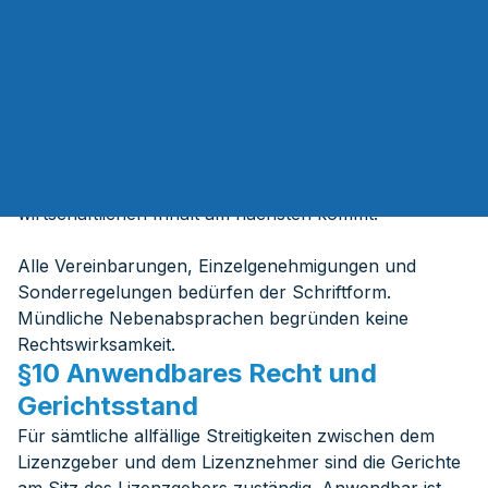
§9 Schlussbestimmungen
Sollte eine der Bestimmungen dieses Vertrages
unwirksam sein oder werden, so hat das auf die
Wirksamkeit der übrigen Bestimmungen keinen
Einfluss. Die Vertragspartner verpflichten sich, eine
Regelung herbeizuführen, die der unwirksamen
Bestimmungen in ihrem rechtlichen und
wirtschaftlichen Inhalt am nächsten kommt.
Alle Vereinbarungen, Einzelgenehmigungen und
Sonderregelungen bedürfen der Schriftform.
Mündliche Nebenabsprachen begründen keine
Rechtswirksamkeit.
§10 Anwendbares Recht und
Gerichtsstand
Für sämtliche allfällige Streitigkeiten zwischen dem
Lizenzgeber und dem Lizenznehmer sind die Gerichte